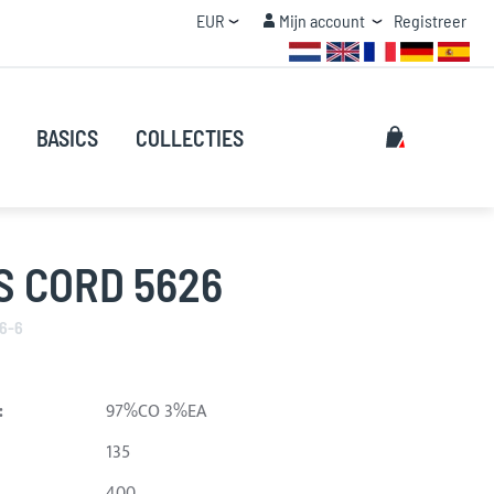
Valuta
Mijn account
EUR
Mijn account
Registreer
STAFFEL KORTING
Zoeken
Mijn winke
BASICS
COLLECTIES
Zoeken
S CORD 5626
6-6
:
97%CO 3%EA
135
400