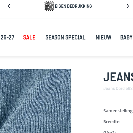
a
EIGEN BEDRUKKING
rect
oor
ar
e
 26-27
SALE
SEASON SPECIAL
NIEUW
BABY
nhoud
JEAN
Jeans Cord 562
Samenstelling
Breedte:
G/m2: