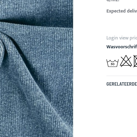
Expected deliv
Login view pri
Wasvoorschrif
GERELATEERDE