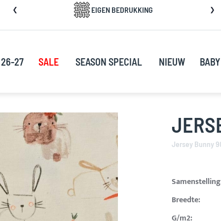
a
EIGEN BEDRUKKING
rect
oor
ar
e
 26-27
SALE
SEASON SPECIAL
NIEUW
BABY
nhoud
JERS
Jersey Bunny 9
Samenstelling
Breedte:
G/m2: