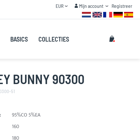
Valuta
Mijn account
EUR
Mijn account
Registreer
STAFFEL KORTING
Zoeken
Mijn winke
BASICS
COLLECTIES
Zoeken
EY BUNNY 90300
0300-51
:
95%CO 5%EA
160
180