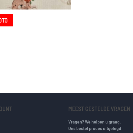
OTO
COUNT
MEEST GESTELDE VRAGEN
Vragen? We helpen u graag.
t
Ons bestel proces uitgelegd