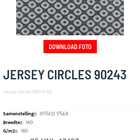
DOWNLOAD FOTO
Skip
to
JERSEY CIRCLES 90243
the
beginning
of
Jersey Circles 90243-65
the
images
gallery
95%CO 5%EA
160
180