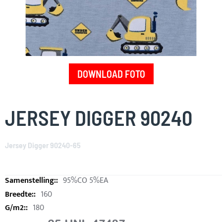
DOWNLOAD FOTO
Skip
to
JERSEY DIGGER 90240
the
beginning
of
Jersey Digger 90240-65
the
images
gallery
95%CO 5%EA
160
180