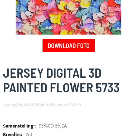
DOWNLOAD FOTO
Skip
to
JERSEY DIGITAL 3D
the
beginning
PAINTED FLOWER 5733
of
the
images
Jersey Digital 3D Painted Flower 5733-4
gallery
95%CO 5%EA
150