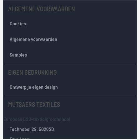
n
ALGEMENE VOORWAARDEN
z
e
Cookies
n
i
e
Algemene voorwaarden
u
w
Samples
s
b
EIGEN BEDRUKKING
r
i
e
Ontwerp je eigen design
f
:
MUTSAERS TEXTILES
Europese B2B-textielgroothandel
Technopol 29, 5026SB
Email ons