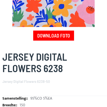
DOWNLOAD FOTO
Skip
to
JERSEY DIGITAL
the
beginning
FLOWERS 6238
of
the
images
Jersey Digital Flowers 6238-50
gallery
95%CO 5%EA
150