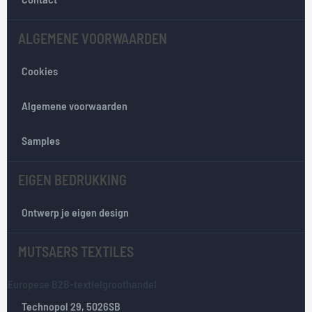
o
n
ALGEMENE VOORWAARDEN
z
e
Cookies
n
i
e
Algemene voorwaarden
u
w
Samples
s
b
EIGEN BEDRUKKING
r
i
e
Ontwerp je eigen design
f
:
MUTSAERS TEXTILES
Europese B2B-textielgroothandel
Technopol 29, 5026SB