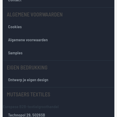
o
n
ALGEMENE VOORWAARDEN
z
e
Cookies
n
i
e
Algemene voorwaarden
u
w
Samples
s
b
EIGEN BEDRUKKING
r
i
e
Ontwerp je eigen design
f
:
MUTSAERS TEXTILES
Europese B2B-textielgroothandel
Technopol 29, 5026SB