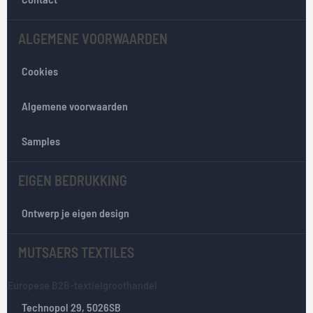
o
n
ALGEMENE VOORWAARDEN
z
e
Cookies
n
i
e
Algemene voorwaarden
u
w
Samples
s
b
EIGEN BEDRUKKING
r
i
e
Ontwerp je eigen design
f
:
MUTSAERS TEXTILES
Europese B2B-textielgroothandel
Technopol 29, 5026SB