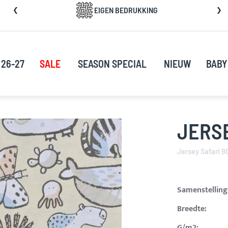
a
EIGEN BEDRUKKING
rect
oor
ar
e
 26-27
SALE
SEASON SPECIAL
NIEUW
BABY
nhoud
JERSE
Jersey Safari 
Samenstelling
Breedte:
G/m2: