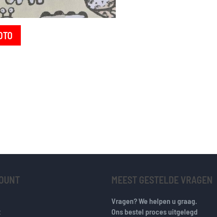
OTO
COUNT
MEEST GESTELDE VRAGEN
Vragen? We helpen u graag.
t
Ons bestel proces uitgelegd