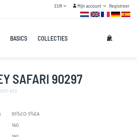
Valuta
Mijn account
EUR
Mijn account
Registreer
STAFFEL KORTING
Zoeken
Mijn winke
BASICS
COLLECTIES
Zoeken
Y SAFARI 90297
90297-632
:
95%CO 5%EA
160
180