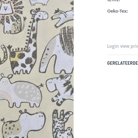
Oeko-Tex:
Login view pri
GERELATEERDE