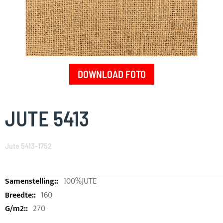
DOWNLOAD FOTO
Skip
to
JUTE 5413
the
beginning
of
Jute 5413-1752
the
images
gallery
100%JUTE
160
270