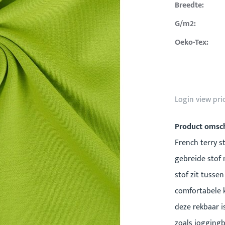
Breedte:
G/m2:
Oeko-Tex:
Login view pri
Product omsch
French terry s
gebreide stof 
stof zit tusse
comfortabele k
deze rekbaar i
zoals joggingb