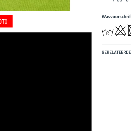
Wasvoorschrif
OTO
GERELATEERDE