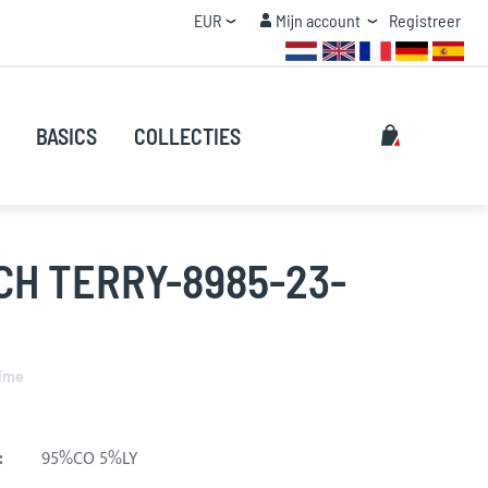
Valuta
Mijn account
EUR
Mijn account
Registreer
STAFFEL KORTING
Zoeken
Mijn winke
BASICS
COLLECTIES
Zoeken
H TERRY-8985-23-
ime
:
95%CO 5%LY