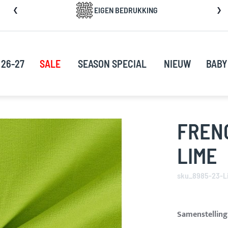
a
EIGEN BEDRUKKING
rect
oor
ar
e
 26-27
SALE
SEASON SPECIAL
NIEUW
BABY
nhoud
FRENC
LIME
sku_8985-23-L
Samenstelling