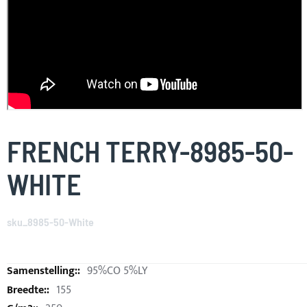
Skip
to
FRENCH TERRY-8985-50-
the
beginning
WHITE
of
the
images
sku_8985-50-White
gallery
95%CO 5%LY
155