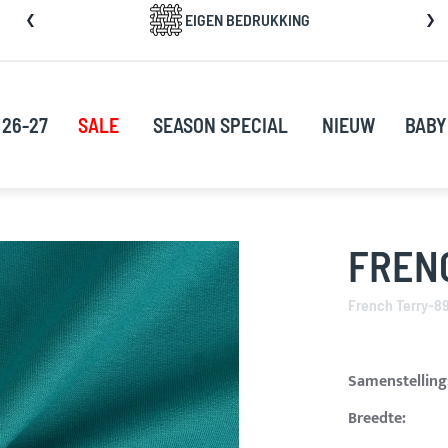
a
EIGEN BEDRUKKING
rect
oor
ar
e
 26-27
SALE
SEASON SPECIAL
NIEUW
BABY
nhoud
FREN
French Terry-8
Samenstelling
Breedte: