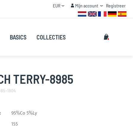
Valuta
Mijn account
EUR
Mijn account
Registreer
STAFFEL KORTING
Zoeken
Mijn winke
BASICS
COLLECTIES
Zoeken
CH TERRY-8985
985-1904
:
95%Co 5%Ly
155