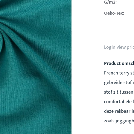
G/m2:
Oeko-Tex:
Login view pri
Product omsch
French terry s
gebreide stof 
stof zit tusse
comfortabele k
deze rekbaar i
zoals joggingb