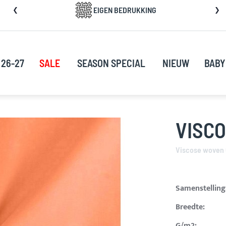
a
EIGEN BEDRUKKING
rect
oor
ar
e
 26-27
SALE
SEASON SPECIAL
NIEUW
BABY
nhoud
VISC
Viscose woven 
Samenstelling
Breedte:
G/m2: