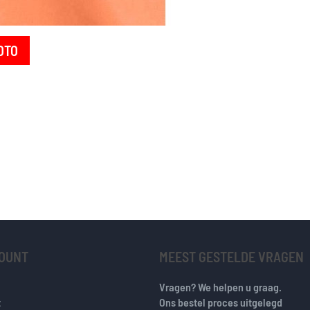
OTO
COUNT
MEEST GESTELDE VRAGEN
Vragen? We helpen u graag.
t
Ons bestel proces uitgelegd