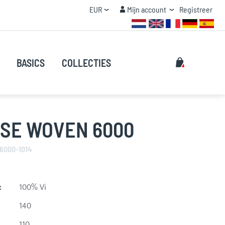
Valuta
Mijn account
EUR
Mijn account
Registreer
STAFFEL KORTING
Zoeken
Mijn winke
BASICS
COLLECTIES
Zoeken
OSE WOVEN 6000
6000-1014
:
100% Vi
140
110