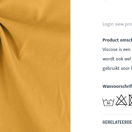
Login view pri
Product omsch
Viscose is een
wordt ook wel 
gebruikt voor 
Wasvoorschrif
GERELATEERDE