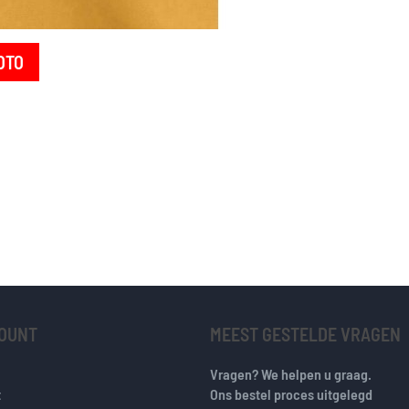
OTO
COUNT
MEEST GESTELDE VRAGEN
Vragen? We helpen u graag.
t
Ons bestel proces uitgelegd