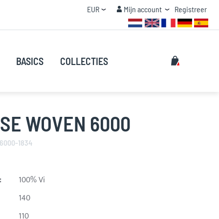
Valuta
Mijn account
EUR
Mijn account
Registreer
STAFFEL KORTING
Zoeken
Mijn winke
BASICS
COLLECTIES
Zoeken
OSE WOVEN 6000
 6000-1834
:
100% Vi
140
110