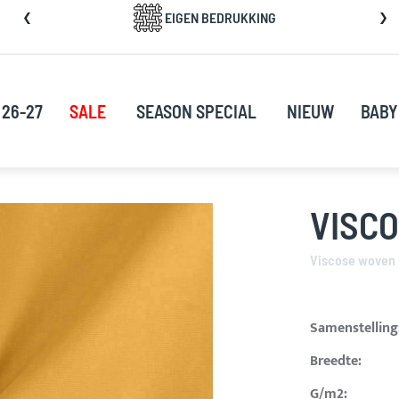
a
EIGEN BEDRUKKING
rect
oor
ar
e
 26-27
SALE
SEASON SPECIAL
NIEUW
BABY
nhoud
VISC
Viscose woven
Samenstelling
Breedte:
G/m2: